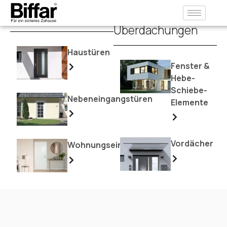
Inhalt
springen
Türen
Fenster &
Überdachungen
Haustüren
Fenster &
Hebe-
Schiebe-
Nebeneingangstüren
Elemente
Vordächer
Wohnungseingangstüren