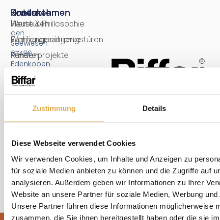
Produkte
Unternehmen
Kontakt
In
Haustüren
Werte & Phillosophie
den
Wohnungseingangstüren
Familiengeschichte
Seewiesen
67480
Fenster
Kundenprojekte
Edenkoben
Nebeneingangstüren
Jobs
Email:
info@biffar.de
Vordächer
Auszeichnungen
Tel:
Smart
Studiosuche
Zustimmung
Details
06323/8010
Home
Impressum
Datenschutz
Diese Webseite verwendet Cookies
Wir verwenden Cookies, um Inhalte und Anzeigen zu persona
für soziale Medien anbieten zu können und die Zugriffe auf 
analysieren. Außerdem geben wir Informationen zu Ihrer Ve
Website an unsere Partner für soziale Medien, Werbung und 
Unsere Partner führen diese Informationen möglicherweise m
zusammen, die Sie ihnen bereitgestellt haben oder die sie i