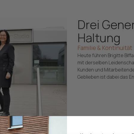
Drei Gener
Haltung
Familie & Kontinuität
Heute führen Brigitte Bif
mit derselben Leidenscha
Kunden und Mitarbeitende
Geblieben ist dabei das 