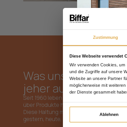
Zustimmung
Diese Webseite verwendet 
Wir verwenden Cookies, um I
Was uns seit
und die Zugriffe auf unsere 
Website an unsere Partner fü
jeher ausmacht
möglicherweise mit weiteren
der Dienste gesammelt habe
Seit 1960 leben wir Werte, die
über Produkte hinausgehen.
Diese Haltung macht uns aus –
Ablehnen
gestern, heute, morgen.