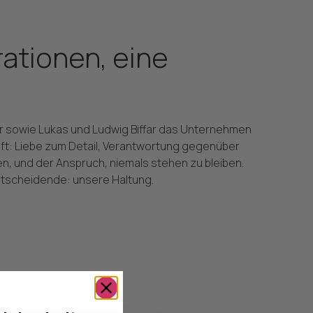
ationen, eine
far sowie Lukas und Ludwig Biffar das Unternehmen
ft: Liebe zum Detail, Verantwortung gegenüber
n, und der Anspruch, niemals stehen zu bleiben.
Entscheidende: unsere Haltung.