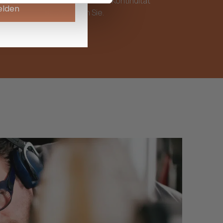
 Design,
Generation. Diese Kontinuität
elden
.
spüren auch Sie.