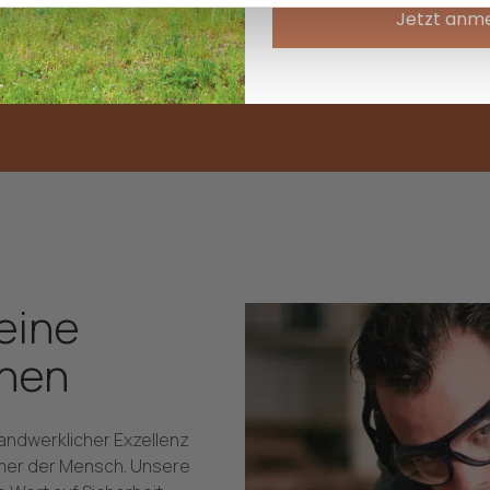
Sicherheit, besseres
Jetzt anm
längere Lebensdauer
eine
hen
handwerklicher Exzellenz
mmer der Mensch. Unsere