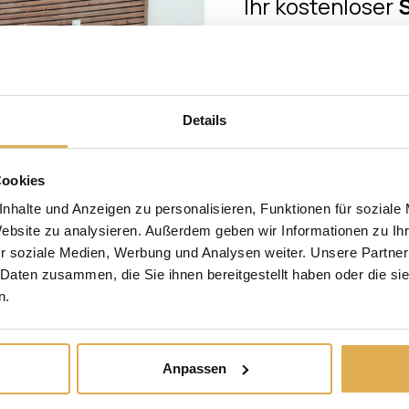
Ihr kostenloser
Check
im Wert
Melden Sie sich zum Newsle
Sie einen
kostenlosen Si
Wert von 1
Details
Erfahren Sie außer
Einbruchschutz, hochwer
Cookies
Sicherheit für Ih
nhalte und Anzeigen zu personalisieren, Funktionen für soziale
Website zu analysieren. Außerdem geben wir Informationen zu I
Anrede
r soziale Medien, Werbung und Analysen weiter. Unsere Partner
Qualität & Kundennähe
Innovation aus
 Daten zusammen, die Sie ihnen bereitgestellt haben oder die s
Verantwortung
Vorname
N
n.
TÜV-geprüft, Made in Germany,
25jährige Einbruchschutz­
Wir entwickeln nicht, 
garantie. Wir fertigen keine Türen
möglich ist – sondern
E-Mail
von der Stange – wir bauen Ihre
macht. Jede Innovati
Anpassen
Tür. Mit persönlicher Beratung
echten Bedürfnissen
und handwerklicher Präzision.