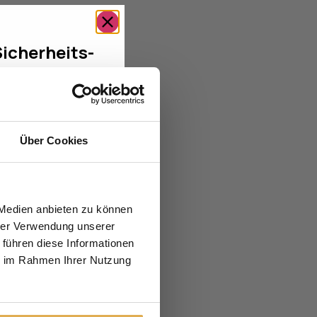
Sicherheits-
 von 199 €
tter an und erhalten
cherheits-Check im
99 €
.
Über Cookies
dem mehr über
tige Haustüren und
r Zuhause.
 Medien anbieten zu können
hrer Verwendung unserer
 führen diese Informationen
ie im Rahmen Ihrer Nutzung
achname