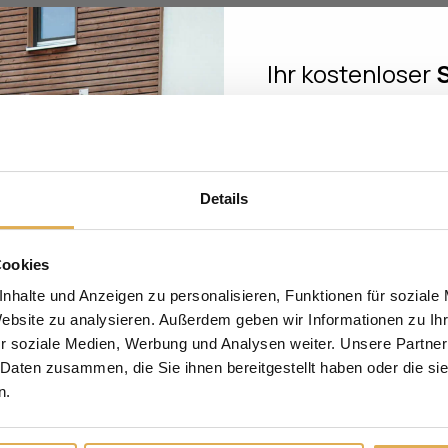
ig auf ausgewählten Messen.
zu erleben: mit persönlicher Beratung, echten
gen.
Ihr kostenloser
Ort und auf Augenhöhe.
Check
im Wert
Leben-Wohnen-Freizeit in Ulm
Melden Sie sich zum Newsle
16/04/2026 – 19/04/2026
Sie einen
kostenlosen Si
Wert von 1
Details
Ulm Messe
Erfahren Sie außer
Böfinger Straße 50
Einbruchschutz, hochwer
Cookies
89073 Ulm
Sicherheit für Ih
nhalte und Anzeigen zu personalisieren, Funktionen für soziale
Stand
Website zu analysieren. Außerdem geben wir Informationen zu I
Anrede
Halle 6, Stand 202
r soziale Medien, Werbung und Analysen weiter. Unsere Partner
Öffnungszeiten
 Daten zusammen, die Sie ihnen bereitgestellt haben oder die s
Vorname
N
täglich 10 bis 18 Uhr
n.
https://www.r-vg.de/lwf-besucherinfos