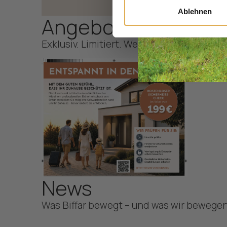
Ablehnen
Angebot des Monat
Exklusiv. Limitiert. Wertvoll.
News
Was Biffar bewegt – und was wir bewegen