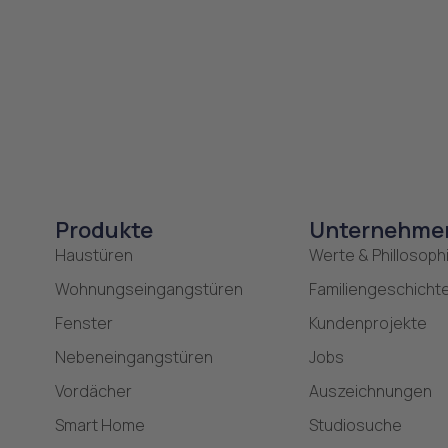
Produkte
Unternehme
Haustüren
Werte & Phillosoph
Wohnungseingangstüren
Familiengeschicht
Fenster
Kundenprojekte
Nebeneingangstüren
Jobs
Vordächer
Auszeichnungen
Smart Home
Studiosuche