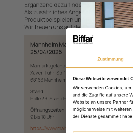
Ergänzend dazu finden Sie uns regelmäß
Als zusätzliches Angebot, um Biffar live 
Produktbeispielen und Raum für Ihre Fra
Wir freuen uns auf den Austausch – vor 
Mannheim Maimarkt
25/04/2026 – 05/05/2026
Zustimmung
Maimarktgelände
Xaver-Fuhr-Str. 101
Diese Webseite verwendet 
68163 Mannheim
Wir verwenden Cookies, um I
Stand
und die Zugriffe auf unsere 
Halle 33; Stand H33-211
Website an unsere Partner fü
Öffnungszeiten
möglicherweise mit weiteren
9 bis 18 Uhr
der Dienste gesammelt habe
https://www.maimarkt.de/home