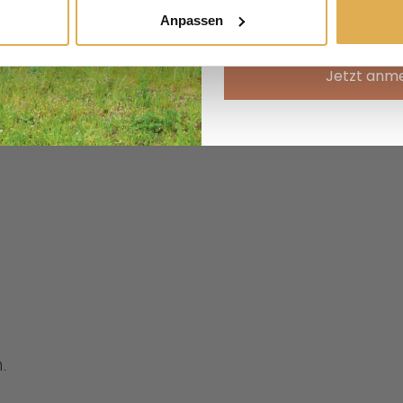
E-Mail
Anpassen
s
Jetzt anm
.