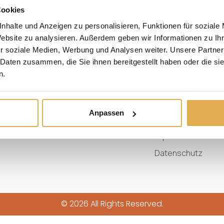
Cookies
Produkte
Unternehme
nhalte und Anzeigen zu personalisieren, Funktionen für soziale
Haustüren
Werte & Phillosoph
Website zu analysieren. Außerdem geben wir Informationen zu I
r soziale Medien, Werbung und Analysen weiter. Unsere Partner
Wohnungseingangstüren
Familiengeschicht
 Daten zusammen, die Sie ihnen bereitgestellt haben oder die s
Fenster
Kundenprojekte
n.
Nebeneingangstüren
Jobs
Vordächer
Auszeichnungen
Anpassen
Smart Home
Studiosuche
Impressum
Datenschutz
© 2026 All Rights Reserved.