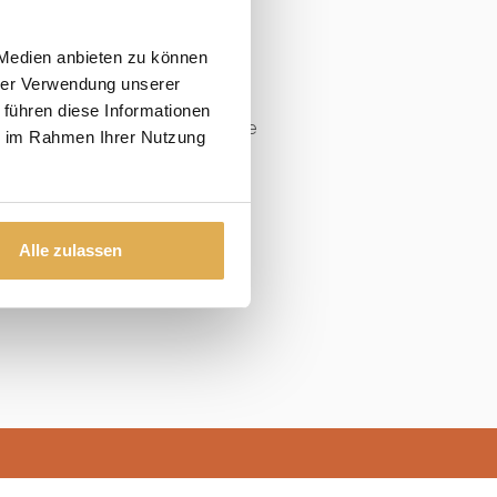
n
Kontakt
 Medien anbieten zu können
In den Seewiesen
ie
hrer Verwendung unserer
67480 Edenkoben
 führen diese Informationen
e
Email: info@biffar.de
ie im Rahmen Ihrer Nutzung
Tel: 06323/8010
Alle zulassen