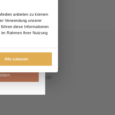
tige Haustüren und
r Zuhause.
 Medien anbieten zu können
hrer Verwendung unserer
 führen diese Informationen
ie im Rahmen Ihrer Nutzung
achname
n
Kontakt
In den Seewiesen
ie
Alle zulassen
67480 Edenkoben
e
Email: info@biffar.de
elden
Tel: 06323/8010