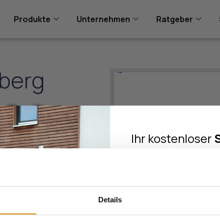
Produkte
Unternehmen
Ratgeber
dberg
Adresse
Ihr kostenloser
Check
im Wert
iserstraße 199
169
iedberg
Melden Sie sich zum Newsle
Sie einen
kostenlosen Si
iedberg@biffarstudio.de
Wert von 1
Details
031 / 3252
Erfahren Sie außer