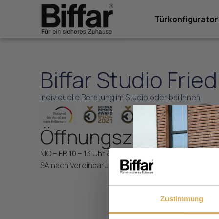
Türkonfigurator
Biffar Studio Frie
Individuelle Beratung im Studio oder bei Ihnen
Öffnungszeiten
MO – FR 10 – 13 Uhr & 14 – 17 Uhr
Ka
SA nach Vereinbarung
61
Fr
fr
Zustimmung
06