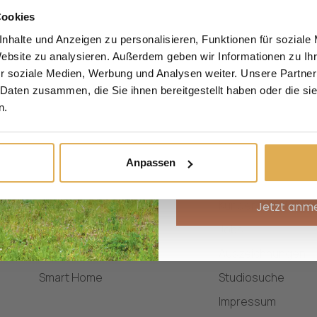
Einbruchschutz, hochwer
Cookies
Sicherheit für Ih
nhalte und Anzeigen zu personalisieren, Funktionen für soziale
Website zu analysieren. Außerdem geben wir Informationen zu I
Anrede
r soziale Medien, Werbung und Analysen weiter. Unsere Partner
 Daten zusammen, die Sie ihnen bereitgestellt haben oder die s
Vorname
N
n.
Produkte
Unternehme
E-Mail
Haustüren
Werte & Phillosoph
Anpassen
Wohnungseingangstüren
Familiengeschicht
Fenster
Kundenprojekte
Jetzt anm
Nebeneingangstüren
Jobs
Vordächer
Auszeichnungen
Smart Home
Studiosuche
Impressum