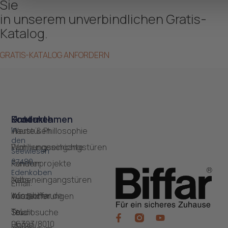
Sie
in unserem unverbindlichen Gratis-
Katalog.
GRATIS-KATALOG ANFORDERN
Produkte
Unternehmen
Kontakt
In
Haustüren
Werte & Phillosophie
den
Wohnungseingangstüren
Familiengeschichte
Seewiesen
67480
Fenster
Kundenprojekte
Edenkoben
Nebeneingangstüren
Jobs
Email:
info@biffar.de
Vordächer
Auszeichnungen
Tel:
Smart
Studiosuche
06323/8010
Home