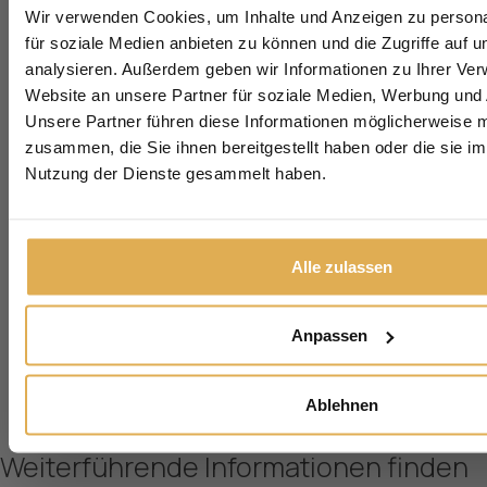
Wir verwenden Cookies, um Inhalte und Anzeigen zu persona
Melden Sie sich für unseren Newsletter 
für soziale Medien anbieten zu können und die Zugriffe auf 
und sichern Sie sich Ihren
kostenlose
Sicherheits-Check im Wert von 199 
analysieren. Außerdem geben wir Informationen zu Ihrer Ve
Website an unsere Partner für soziale Medien, Werbung und 
Anrede
Unsere Partner führen diese Informationen möglicherweise m
zusammen, die Sie ihnen bereitgestellt haben oder die sie i
Vorname
Nachname
Nutzung der Dienste gesammelt haben.
E-Mail
Alle zulassen
Jetzt anmelden
Anpassen
Ablehnen
Weiterführende Informationen finden