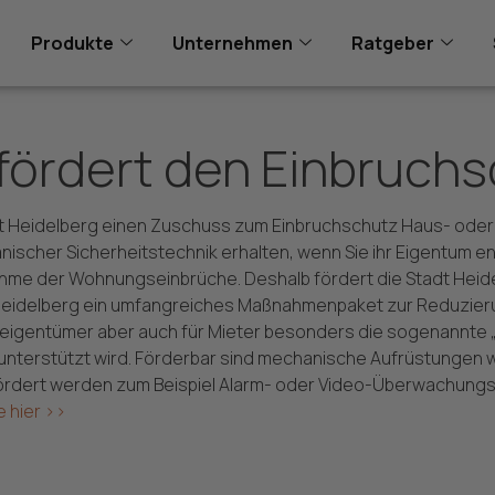
Produkte
Unternehmen
Ratgeber
 fördert den Einbruch
tadt Heidelberg einen Zuschuss zum Einbruchschutz Haus- o
anischer Sicherheitstechnik erhalten, wenn Sie ihr Eigentum 
nahme der Wohnungseinbrüche. Deshalb fördert die Stadt He
Heidelberg ein umfangreiches Maßnahmenpaket zur Reduzierun
gentümer aber auch für Mieter besonders die sogenannte „H
ll unterstützt wird. Förderbar sind mechanische Aufrüstungen
rdert werden zum Beispiel Alarm- oder Video-Überwachung
 hier >>