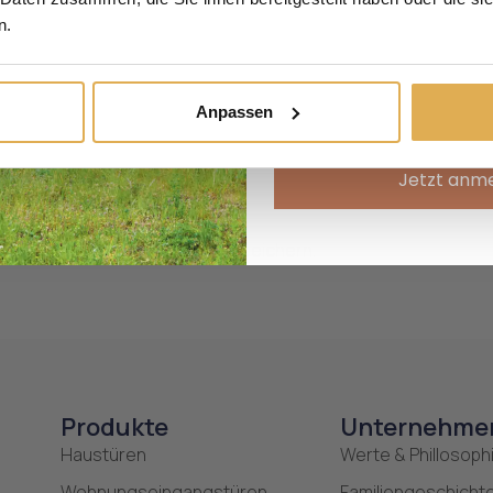
Vorname
N
n.
E-Mail
Anpassen
Jetzt anm
 meinen nächsten Kommentar speichern.
Produkte
Unternehme
Haustüren
Werte & Phillosoph
Wohnungseingangstüren
Familiengeschicht