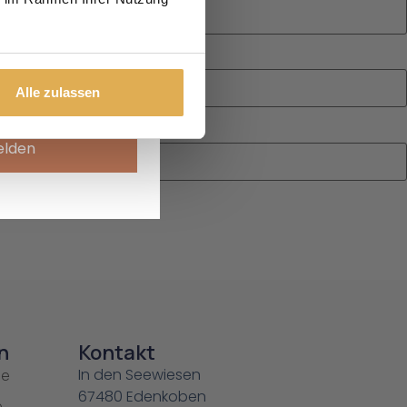
achname
Alle zulassen
elden
n
Kontakt
In den Seewiesen
ie
67480 Edenkoben
e