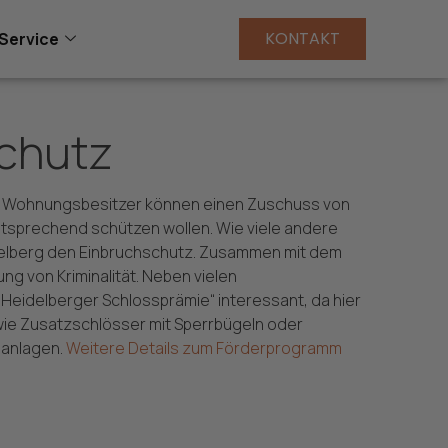
KONTAKT
Service
schutz
der Wohnungsbesitzer können einen Zuschuss von
entsprechend schützen wollen. Wie viele andere
idelberg den Einbruchschutz. Zusammen mit dem
g von Kriminalität. Neben vielen
eidelberger Schlossprämie“ interessant, da hier
 wie Zusatzschlösser mit Sperrbügeln oder
sanlagen.
Weitere Details zum Förderprogramm