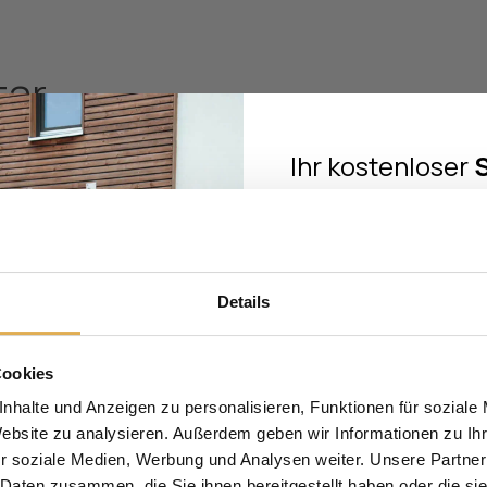
tar
Felder sind mit
*
markiert
Ihr kostenloser
Check
im Wert
Melden Sie sich zum Newsle
Sie einen
kostenlosen Si
Wert von 1
Details
Erfahren Sie außer
Einbruchschutz, hochwer
Cookies
Sicherheit für Ih
nhalte und Anzeigen zu personalisieren, Funktionen für soziale
Website zu analysieren. Außerdem geben wir Informationen zu I
Anrede
r soziale Medien, Werbung und Analysen weiter. Unsere Partner
 Daten zusammen, die Sie ihnen bereitgestellt haben oder die s