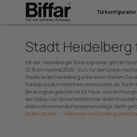
Inhalt
springen
Türkonfigurator
Stadt Heidelberg
Mit der ‚Heidelberger Schlossprämie‘ gibt die S
25 % bis maximal 2500,- Euro für den Einbau mech
Städte leidet Heidelberg unter einer starken Zu
Polizeipräsidium Mannheim entwickelte die Stadt 
Beratungsangeboten ist für Haus- und Wohnungsei
der Einbau von Sicherheitstechnik direkt finanzie
einbruchhemmende Fensterbeschläge. Nicht gefö
finden Sie hier >>
Adressen und Fördergrundsätze