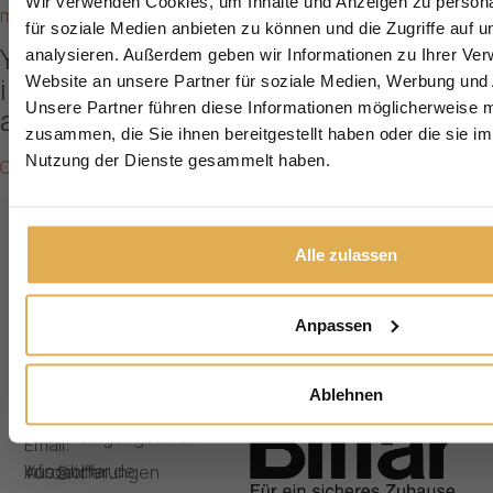
Wir verwenden Cookies, um Inhalte und Anzeigen zu persona
more about biffar front doors >>
Melden Sie sich für unseren Newsletter 
für soziale Medien anbieten zu können und die Zugriffe auf 
und sichern Sie sich Ihren
kostenlose
You will find more details and
Sicherheits-Check im Wert von 199 
analysieren. Außerdem geben wir Informationen zu Ihrer Ve
information
Website an unsere Partner für soziale Medien, Werbung und 
Anrede
Unsere Partner führen diese Informationen möglicherweise m
about our products in our catalogue!
zusammen, die Sie ihnen bereitgestellt haben oder die sie i
Vorname
Nachname
Nutzung der Dienste gesammelt haben.
ORDER OUR FREE CATALOGUE
E-Mail
Alle zulassen
Jetzt anmelden
Produkte
Unternehmen
Kontakt
Anpassen
In
Haustüren
Werte & Phillosophie
den
Wohnungseingangstüren
Familiengeschichte
Seewiesen
Ablehnen
67480
Fenster
Kundenprojekte
Edenkoben
Nebeneingangstüren
Jobs
Email:
info@biffar.de
Vordächer
Auszeichnungen